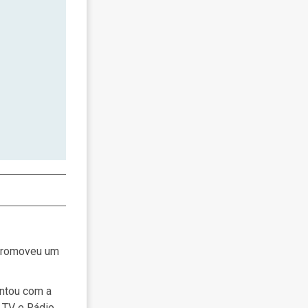
 promoveu um
ontou com a
e TV e Rádio