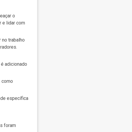
eaçar o
r e lidar com
 no trabalho
radores.
 é adicionado
, como
ade específica
as foram