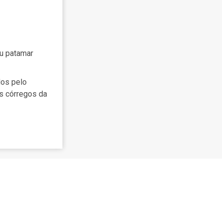
iu patamar
dos pelo
os córregos da