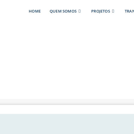
HOME
QUEM SOMOS
PROJETOS
TRA
e Dia de Campo c
entar projeto de 
florestal