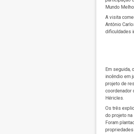
Mundo Melho
A visita com
Antônio Carlo
dificuldades i
Em seguida, o
incêndio em 
projeto de re
coordenador d
Héricles.
Os três expl
do projeto na
Foram planta
propriedades 