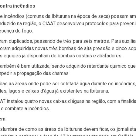
ontra incêndios
ue incêndios (comuns da Ibituruna na época de seca) possam am
onduzido na região, o CIAAT desenvolveu protocolos para preveni
esença do fogo.
ram duplicados, passando de três para seis metros. Para auxiliar
oram adquiridas novas três bombas de alta pressão e cinco sop
as equipes já dispunham de bombas costais e abafadores.
também é bem utilizada, sendo adquirido retardante químico que
impedir a propagação das chamas.
as as áreas onde pode ser coletada água durante os incêndios
es, lagos e caixas d’água já existentes na Ibituruna.
AAT instalou quatro novas caixas d’águas na região, com a finalid
 e combate a incêndios.
vem
islumbre de como as áreas da Ibituruna devem ficar, os jornalist