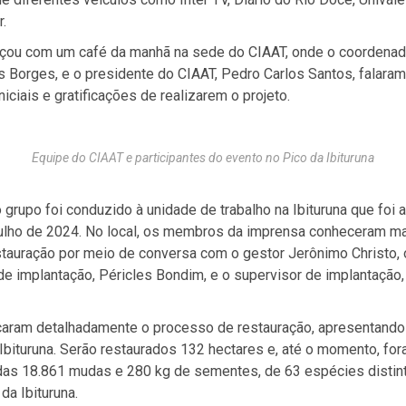
r.
eçou com um café da manhã na sede do CIAAT, onde o coordenado
s Borges, e o presidente do CIAAT, Pedro Carlos Santos, falara
niciais e gratificações de realizarem o projeto.
Equipe do CIAAT e participantes do evento no Pico da Ibituruna
 grupo foi conduzido à unidade de trabalho na Ibituruna que foi a
julho de 2024. No local, os membros da imprensa conheceram ma
stauração por meio de conversa com o gestor Jerônimo Christo, 
e implantação, Péricles Bondim, e o supervisor de implantação,
icaram detalhadamente o processo de restauração, apresentand
 Ibituruna. Serão restaurados 132 hectares e, até o momento, for
das 18.861 mudas e 280 kg de sementes, de 63 espécies distint
da Ibituruna.