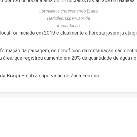
mbém a conhecer a área de 13 hectares restaurada em Galiléia.
Jornalistas entrevistando Bruno
Hériclles, supervisor de
implantação
 local foi iniciado em 2019 e atualmente a floresta jovem já ating
formação da paisagem, os benefícios da restauração são senti
da área, que registrou aumento em 20% da quantidade de água n
da Braga
– sob a supervisão de Zana Ferreira
Talvez você goste também: