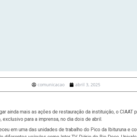
comunicacao
abril 3, 2025
gar ainda mais as ações de restauração da instituição, o CIAAT
 exclusivo para a imprensa, no dia dois de abril.
ceu em uma das unidades de trabalho do Pico da Ibituruna e c
de diferentes veículos como Inter TV, Diário do Rio Doce, Unival