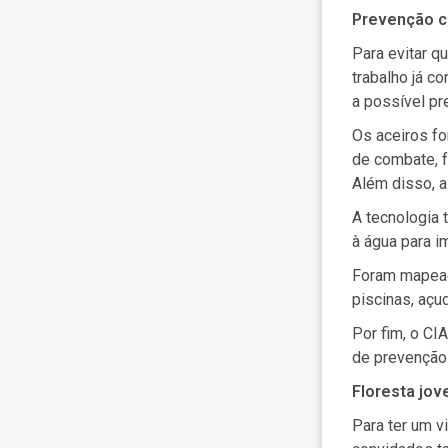
Prevenção c
Para evitar q
trabalho já c
a possível pr
Os
aceiros fo
de combate, f
Além disso, 
A tecnologia 
à água para 
Foram
mapead
piscinas, açud
Por fim, o CI
de prevenção
Floresta jo
Para ter um v