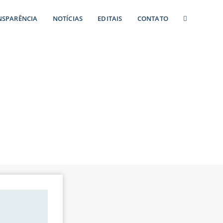
NSPARÊNCIA
NOTÍCIAS
EDITAIS
CONTATO
om a Imprensa
restauração