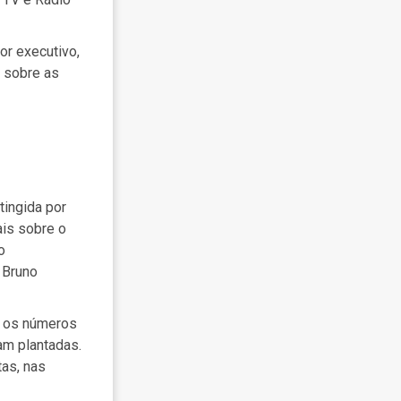
r executivo,
m sobre as
tingida por
is sobre o
o
 Bruno
o os números
am plantadas.
as, nas