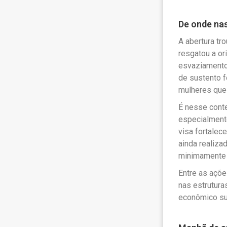
De onde na
A abertura tr
resgatou a or
esvaziamento
de sustento f
mulheres que
É nesse conte
especialment
visa fortalec
ainda realiza
minimamente p
Entre as açõ
nas estrutura
econômico su