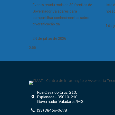
Evento reuniu mais de 30 famílias de
lista
Governador Valadares para
nosso
compartilhar conhecimentos sobre
diversificação da
1 de 
24 de julho de 2026
Rua Osvaldo Cruz, 213,
Esplanada - 35010-210
Governador Valadares/MG
(33) 98456-0698