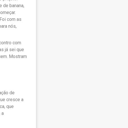
e de banana,
começar.
 Foi com as
ara nós,
ncontro com
s já sei que
ecem. Mostram
sação de
que cresce a
ca, que
 a