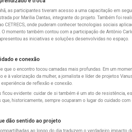
prendizado e troca
hã, as participantes tiveram acesso a uma capacitação em segu
istrada por Marília Dantas, integrante do projeto. Também foi rea
 ao CETRECS, onde puderam conhecer tecnologias sociais aplica
l. O momento também contou com a participação de Antônio Carl
apresentou as iniciativas e soluções desenvolvidas no espaço.
uidado e conexão
rde que o encontro tocou camadas mais profundas. Em um mome
o e à valorização da mulher, a jornalista e líder de projetos Vanu
experiência de reflexão e conexão.
las ficou evidente: cuidar de si também é um ato de resistência, 
 que, historicamente, sempre ocuparam o lugar do cuidado com 
ue dão sentido ao projeto
compartilhadas ao longo do dia traduzem o verdadeiro impacto do