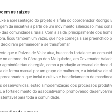
scem as raízes
ouxe a apresentação do projeto e a fala do coordenador Rodrigo 
igem da iniciativa a partir de um movimento silencioso, mas cons
 das comunidades rurais. Com a saída, principalmente dos hom
ora, ficou também um vazio, que hoje começa a ser preenchido p
 decidiram permanecer e se transformar.
xto que o Raízes de Valor atua, buscando fortalecer as comunid
e no entorno do Córrego dos Melquíades, em Governador Valadar
er agroindústrias da região, como a produção artesanal de doce 
da de forma manual por um grupo de mulheres, e a iniciativa de a
rocessados, que inclui o cultivo e beneficiamento de mandioc
es desenvolvidas, estão a modernização dos processos produtiv
s, e fortalecimento do associativismo, promovendo desenvolvi
stentável para toda a comunidade.