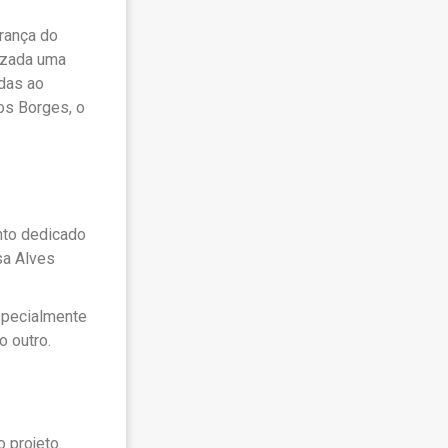
rança do
lizada uma
das ao
os Borges, o
nto dedicado
sa Alves
especialmente
o outro.
 projeto.