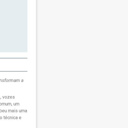
ransformam a
, vozes
comum, um
cebeu mais uma
o técnica e