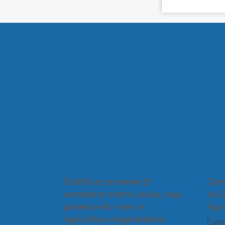
Frutificar promove 2º
Conf
seminário sobre cacau, caju,
do 
pimenta-do-reino e
Agro
agricultura regenerativa
É com