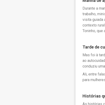
Manhã de a
Durante a man
trabalho, min
visita guiada
contexto rura
Toninho, que 
Tarde de c
Mas foi à ta
ao autocuidad
conduziu uma 
Ali, entre fa
para mulheres
Histórias q
As histórias 