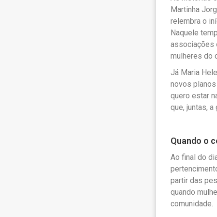
Martinha Jorg
relembra o in
Naquele tempo
associações 
mulheres do c
Já Maria Hele
novos planos 
quero estar 
que, juntas, a
Quando o co
Ao final do d
pertencimento
partir das pe
quando mulher
comunidade.