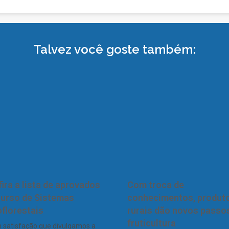
Talvez você goste também:
ira a lista de aprovados
Com troca de
Curso de Sistemas
conhecimentos, produt
florestais
rurais dão novos passo
fruticultura
 satisfação que divulgamos a