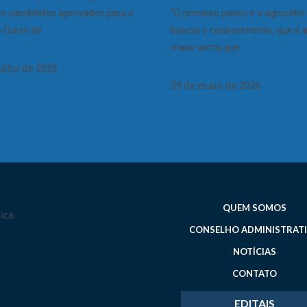
 de candidatos aprovados para o
“O primeiro passo é o agricultor
 Curso de
buscar o conhecimento, que é 
maior arma que
julho de 2026
29 de maio de 2026
QUEM SOMOS
CONSELHO ADMINISTRAT
NOTÍCIAS
CONTATO
EDITAIS