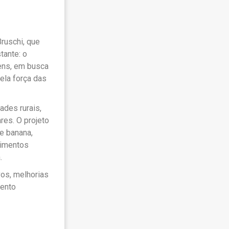
Bruschi, que
tante: o
ens, em busca
ela força das
ades rurais,
es. O projeto
de banana,
limentos
a.
os, melhorias
mento