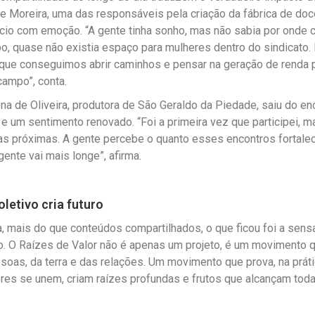
e Moreira, uma das responsáveis pela criação da fábrica de doc
ício com emoção. “A gente tinha sonho, mas não sabia por onde 
, quase não existia espaço para mulheres dentro do sindicato.
que conseguimos abrir caminhos e pensar na geração de renda p
ampo”, conta.
na de Oliveira, produtora de São Geraldo da Piedade, saiu do e
e um sentimento renovado. “Foi a primeira vez que participei, ma
nas próximas. A gente percebe o quanto esses encontros fortal
 gente vai mais longe”, afirma.
letivo cria futuro
ia, mais do que conteúdos compartilhados, o que ficou foi a sen
. O Raízes de Valor não é apenas um projeto, é um movimento 
ssoas, da terra e das relações. Um movimento que prova, na práti
es se unem, criam raízes profundas e frutos que alcançam toda