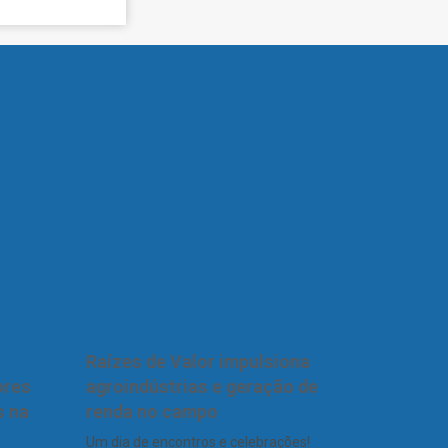
Raízes de Valor impulsiona
ores
agroindústrias e geração de
s na
renda no campo
Um dia de encontros e celebrações!