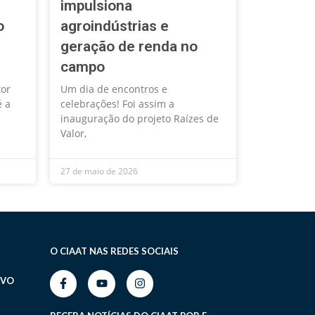
impulsiona
o
agroindústrias e
geração de renda no
campo
tor
Um dia de encontros e
é a
celebrações! Foi assim a
inauguração do projeto Raízes de
Valor,
27 de maio de 2026
O CIAAT NAS REDES SOCIAIS
IVO