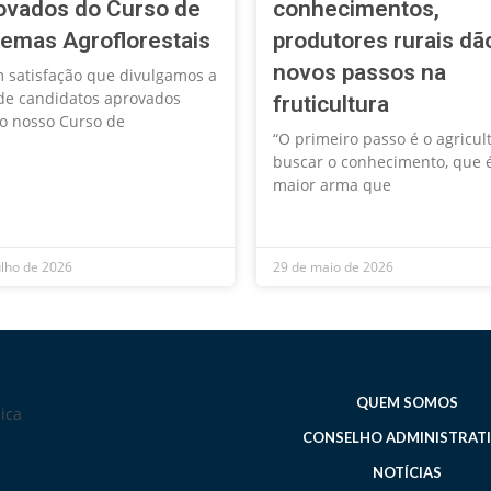
ovados do Curso de
conhecimentos,
temas Agroflorestais
produtores rurais dã
novos passos na
 satisfação que divulgamos a
 de candidatos aprovados
fruticultura
o nosso Curso de
“O primeiro passo é o agricul
buscar o conhecimento, que 
maior arma que
ulho de 2026
29 de maio de 2026
QUEM SOMOS
CONSELHO ADMINISTRAT
NOTÍCIAS