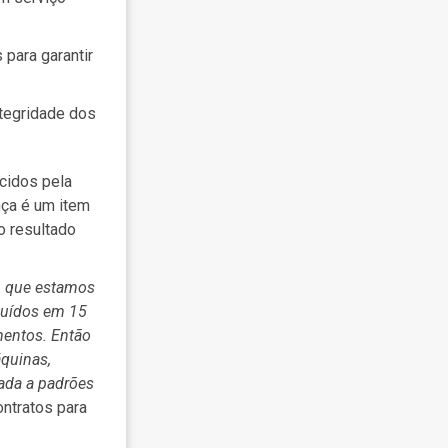
para garantir
ntegridade dos
cidos pela
nça é um item
 resultado
m que estamos
buídos em 15
mentos. Então
quinas,
ada a padrões
ontratos para