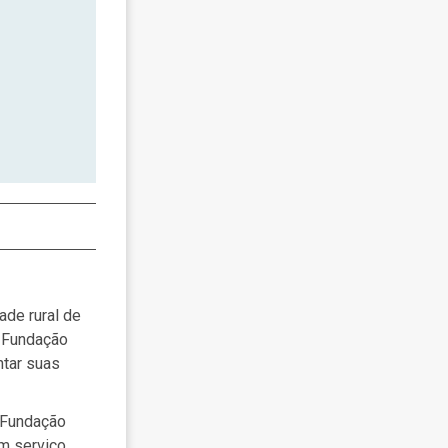
ade rural de
a Fundação
ntar suas
 Fundação
m serviço