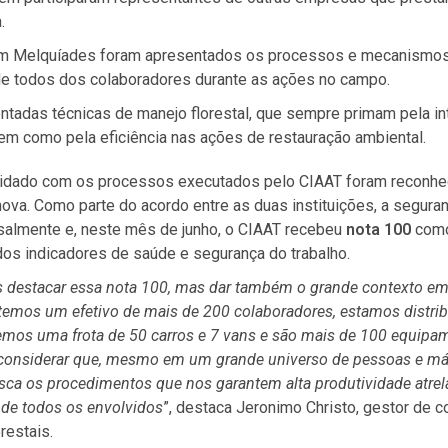
.
m Melquíades foram apresentados
os processos e mecanismos 
de todos dos colaboradores durante as ações no campo.
tadas técnicas de manejo florestal, que sempre primam pela i
em como pela eficiência nas ações de restauração ambiental.
idado com os processos executados pelo CIAAT foram reconhe
va. Como parte do acordo entre as duas instituições, a segura
salmente e, neste mês de junho, o CIAAT recebeu
nota 100
como
dos indicadores de saúde e segurança do trabalho.
 destacar essa nota 100, mas dar também o grande contexto e
 temos um efetivo de mais de 200 colaboradores, estamos distri
emos uma frota de 50 carros e 7 vans e são mais de 100 equipa
 considerar que, mesmo em um grande universo de pessoas e má
sca os procedimentos que nos garantem alta produtividade atrel
 de todos os envolvidos
”, destaca Jeronimo Christo, gestor de c
restais.