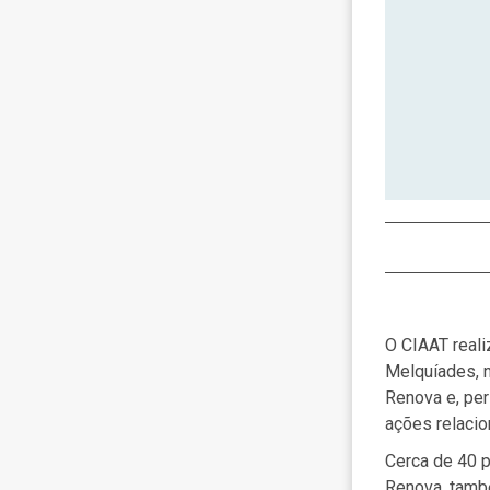
O CIAAT reali
Melquíades, n
Renova e, per
ações relacio
Cerca de 40 
Renova, tamb