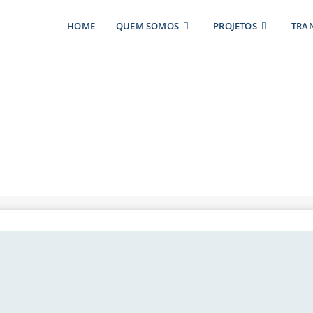
HOME
QUEM SOMOS
PROJETOS
TRA
a Tour de Seguran
ta 100 em preven