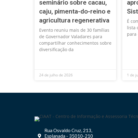
seminário sobre cacau,
apr
caju, pimenta-do-reino e
Sis
agricultura regenerativa
É com
lista
Evento reuniu mais de 30 famílias
para 
de Governador Valadares para
compartilhar conhecimentos sobre
diversificação da
24 de julho de 2026
1 de j
Rua Osvaldo Cruz, 213,
Esplanada - 35010-210