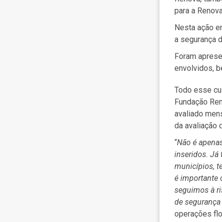
para a Renova
Nesta ação e
a segurança 
Foram apresen
envolvidos, b
Todo esse cu
Fundação Reno
avaliado men
da avaliação 
“
Não é apenas
inseridos. Já
municípios, t
é importante
seguimos à ri
de segurança
operações flo