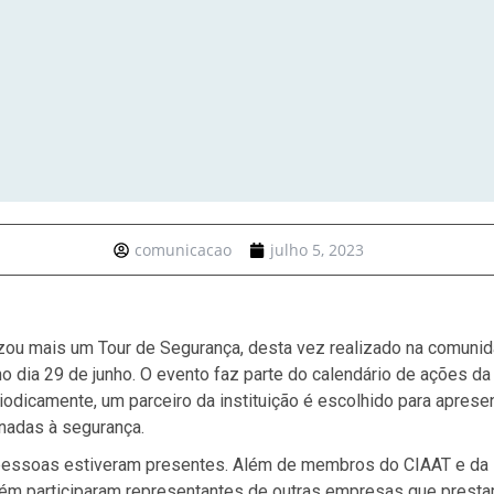
comunicacao
julho 5, 2023
zou mais um Tour de Segurança, desta vez realizado na comunid
o dia 29 de junho. O evento faz parte do calendário de ações d
iodicamente, um parceiro da instituição é escolhido para aprese
nadas à segurança.
pessoas estiveram presentes. Além de membros do CIAAT e da
ém participaram representantes de outras empresas que presta