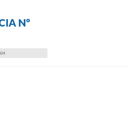
IA Nº
024